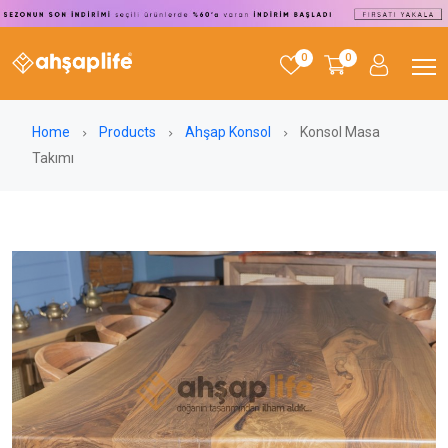
0
0
Home
Products
Ahşap Konsol
Konsol Masa
Takımı