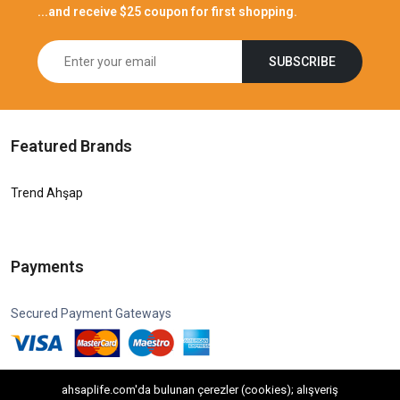
...and receive $25 coupon for first shopping.
SUBSCRIBE
Featured Brands
Trend Ahşap
Payments
Secured Payment Gateways
ahsaplife.com'da bulunan çerezler (cookies); alışveriş