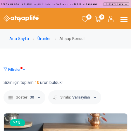
0
0
Ana Sayfa
Ürünler
Ahşap Konsol
Filtreler
Sizin için toplam
10
ürün bulduk!
Göster:
30
Sırala:
Varsayılan
YENI