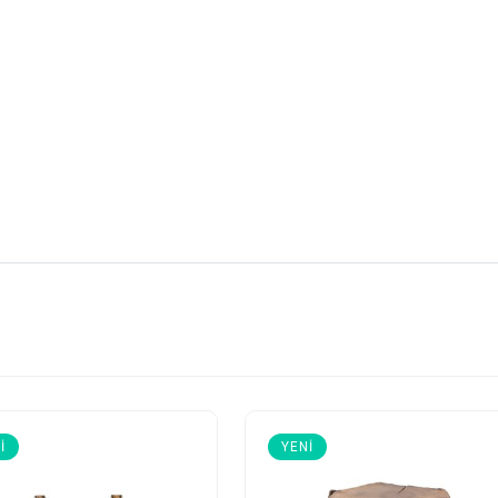
I
YENI