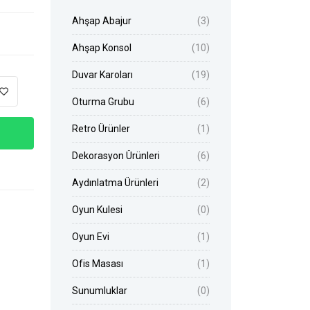
Ahşap Abajur
(3)
Ahşap Konsol
(10)
Duvar Karoları
(19)
Oturma Grubu
(6)
Retro Ürünler
(1)
Dekorasyon Ürünleri
(6)
Aydınlatma Ürünleri
(2)
Oyun Kulesi
(0)
Oyun Evi
(1)
Ofis Masası
(1)
Sunumluklar
(0)