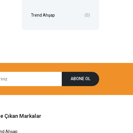
Trend Ahşap
(0)
ABONE OL
e Çıkan Markalar
end Ahşap