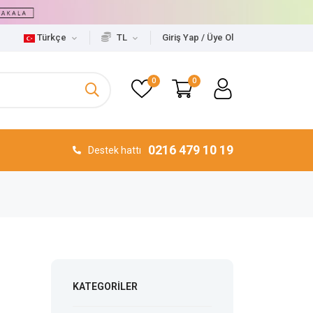
Türkçe
TL
Giriş Yap / Üye Ol
0
0
0216 479 10 19
Destek hattı
KATEGORILER