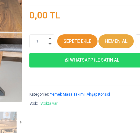
0,00 TL
SEPETE EKLE
HEMEN AL
1
WHATSAPP İLE SATIN AL
Kategoriler:
Yemek Masa Takımı
,
Ahşap Konsol
Stok:
Stokta var