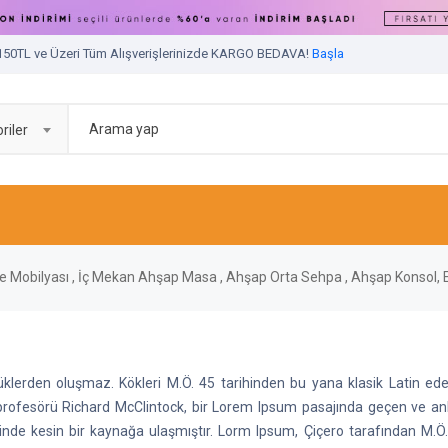
150TL ve Üzeri Tüm Alışverişlerinizde KARGO BEDAVA!
Başla
riler
hçe Mobilyası , İç Mekan Ahşap Masa , Ahşap Orta Sehpa , Ahşap Konsol, E
lerden oluşmaz. Kökleri M.Ö. 45 tarihinden bu yana klasik Latin edeb
rofesörü Richard McClintock, bir Lorem Ipsum pasajında geçen ve anla
ğinde kesin bir kaynağa ulaşmıştır. Lorm Ipsum, Çiçero tarafından M.