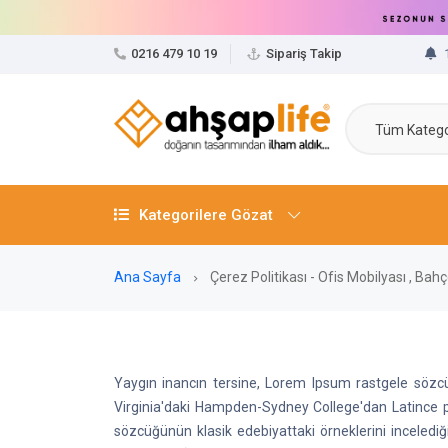
0216 479 10 19
Sipariş Takip
Tüm Katego
Kategorilere Gözat
Ana Sayfa
Çerez Politikası - Ofis Mobilyası , Ba
Yaygın inancın tersine, Lorem Ipsum rastgele sözcük
Virginia'daki Hampden-Sydney College'dan Latince p
sözcüğünün klasik edebiyattaki örneklerini inceledi