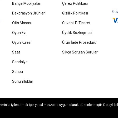
Bahçe Mobilyaları
Çerez Politikası
Güv
Dekorasyon Ürünleri
Gizlilik Politikası
0
Ofis Masası
Güvenli E-Ticaret
Oyun Evi
Üyelik Sözleşmesi
Oyun Kulesi
Ürün İade Prosedürü
Saat
Sıkça Sorulan Sorular
Sandalye
Sehpa
Sunumluklar
minizi iyileştirmek için yasal mevzuata uygun olarak düzenlenmiştir. Detaylı bil
lması ve dağıtılması halinde yasal haklarımız işletilecektir. Ahşap Life