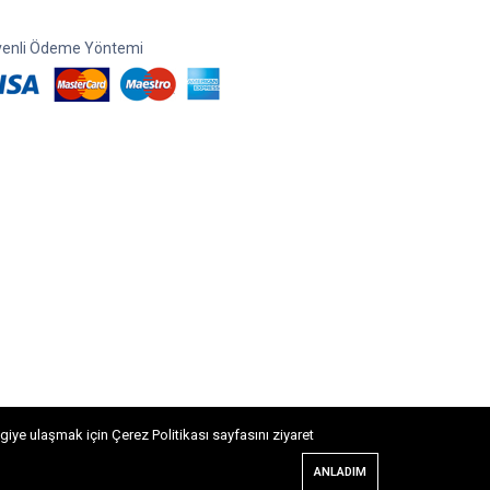
enli Ödeme Yöntemi
giye ulaşmak için Çerez Politikası sayfasını ziyaret
Ahşap Life
ANLADIM