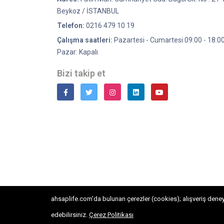
Beykoz / İSTANBUL
Telefon:
0216 479 10 19
Çalışma saatleri:
Pazartesi - Cumartesi 09:00 - 18:0
Pazar: Kapalı
Bizi takip et
ahsaplife.com'da bulunan çerezler (cookies); alışveriş deneyi
Copyright © 2022. Her Hakkı Saklıdır. kopyalanması, çoğaltı
edebilirsiniz.
Çerez Politikası
bir Trend Ahşap'ın tescilli Markasıdır.