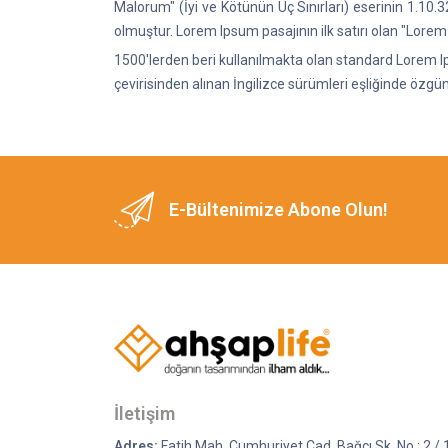
Malorum" (İyi ve Kötünün Uç Sınırları) eserinin 1.10
olmuştur. Lorem Ipsum pasajının ilk satırı olan "Lorem
1500'lerden beri kullanılmakta olan standard Lorem Ip
çevirisinden alınan İngilizce sürümleri eşliğinde özgün
E-Bültenimize Abone Olun!
İletişim
Adres:
Fatih Mah. Cumhuriyet Cad. Bağcı Sk. No : 2 / 