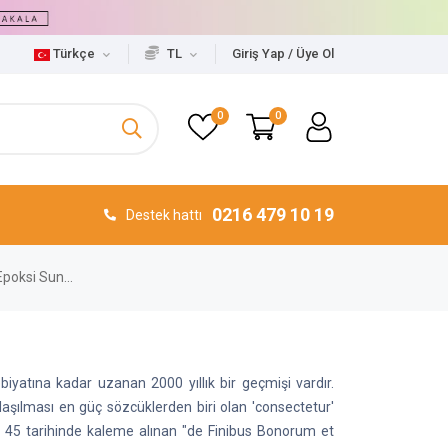
Türkçe
TL
Giriş Yap / Üye Ol
0
0
0216 479 10 19
Destek hattı
poksi Sun...
iyatına kadar uzanan 2000 yıllık bir geçmişi vardır.
şılması en güç sözcüklerden biri olan 'consectetur'
Ö. 45 tarihinde kaleme alınan "de Finibus Bonorum et