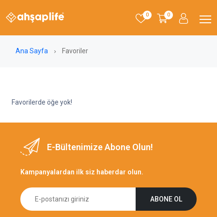
0
0
Ana Sayfa
Favoriler
Favorilerde öğe yok!
E-Bültenimize Abone Olun!
Kampanyalardan ilk siz haberdar olun.
ABONE OL