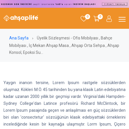
0
0
Ana Sayfa
Üyelik Sözleşmesi - Ofis Mobilyası , Bahçe
Mobilyası , İç Mekan Ahşap Masa , Ahşap Orta Sehpa , Ahşap
Konsol, Epoksi Su...
Yaygın inancın tersine, Lorem Ipsum rastgele sözcüklerden
oluşmaz. Kökleri M.Ö. 45 tarihinden bu yana klasik Latin edebiyatına
kadar uzanan 2000 yıllık bir geçmişi vardır. Virginia'daki Hampden-
Sydney College'dan Latince profesörü Richard McClintock, bir
Lorem Ipsum pasajında geçen ve anlaşılması en güç sözcüklerden
biri olan 'consectetur' sözcüğünün klasik edebiyattaki örneklerini
incelediğinde kesin bir kaynağa ulaşmıştır. Lorm Ipsum, Çiçero