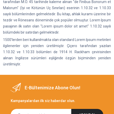
tarafından M.Ö. 45 tarihinde kaleme alınan "de Finibus Bonorum et
Malorum" (İyi ve Kötünün Uç Sınırları) eserinin 1.10.32 ve 1.10.33
sayılı bölümlerinden gelmektedir. Bu kitap, ahlak kuramı üzerine bir
tezdir ve Rönesans döneminde çok popüler olmuştur. Lorem Ipsum
pasajının ilk satırı olan "Lorem ipsum dolor sit amet" 1.10.32 sayılı
bölümdeki bir satırdan gelmektedir.
1500'lerden beri kullanılmakta olan standard Lorem Ipsum metinleri
ilgilenenler için yeniden üretilmiştir. Çiçero tarafından yazılan
1.10.32 ve 1.10.33 bölümleri de 1914 H. Rackham çevirisinden
alınan İngilizce sürümleri eşliğinde özgün biçiminden yeniden
üretilmiştir.
E-Bültenimize Abone Olun!
Kampanyalardan ilk siz haberdar olun.