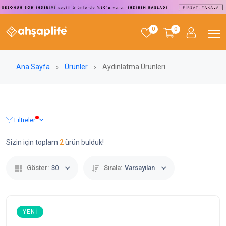
0
0
Ana Sayfa
Ürünler
Aydınlatma Ürünleri
Filtreler
Sizin için toplam
2
ürün bulduk!
Göster:
30
Sırala:
Varsayılan
YENI